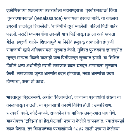
एकोणिसाव्या शतकाच्या उत्तरार्धाला महाराष्ट्राचा ‘प्रबोधनकाळ’ किंवा
‘पुनरुत्थानकाळ’ (renaissance) म्हणायला हरकत नाही. या काळात
इंग्रजी शाळांतून शिकलेली, ‘वाघिणीचे दूध’ प्यालेली, पहिली पिढी बाहेर
पडली. मराठी मध्यमवर्गाचा उदयही याच पिढीपासून झाला असे म्हणता
येईल. इंग्रजी शालेय शिक्षणामुळे या पिढीने हळुहळू तत्कालीन इंग्रजी
समाजाची मूल्ये अंगिकारायला सुरुवात केली. मुद्रित पुस्तकांना ज्ञानस्रोत
म्हणून मान्यता मिळणे यालाही याच पिढीपासून सुरुवात झाली. या शिक्षित
पिढीने अन्य अर्थांनीही मराठी समाजात बदल घडवून आणायला सुरुवात
केली. समाजाच्या जुन्या धारणांत बदल होण्याचा, नव्या धारणांचा उदय
होण्याचा, असा तो काळ.
भारतातून ब्रिटनमध्ये, अर्थात ‘विलायतेत’, जाणाऱ्या प्रवाशांची संख्या या
काळापासून वाढली. या प्रवासाची कारणे विविध होती : उच्चशिक्षण,
सरकारी कामे, कोर्ट-कज्जे, राजकीय / सामाजिक उपक्रमांत भाग घेणे,
याबरोबरच ‘टूरिझम’ हा हेतू घेऊनही प्रवास केलेले सापडतात. स्वातंत्र्यपूर्व
काळ घेतला, तर विलायतेच्या प्रवाशांमध्ये १८४२ साली प्रवास केलेल्या